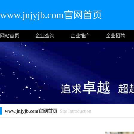
www.jnjyjb.com官网首页
网站首页
企业查询
企业推广
企业招聘
www.jnjyjb.com官网首页
Site Introduction