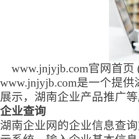
www.jnjyjb.com官网首页 (ww
www.jnjyjb.com是
展示，湖南企业产品推广等
企业查询
湖南企业网的企业信息查询