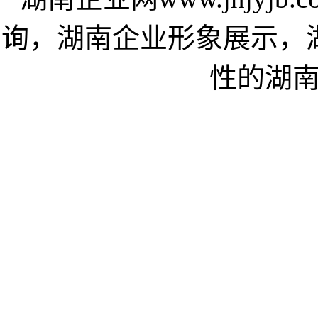
询，湖南企业形象展示，
性的湖